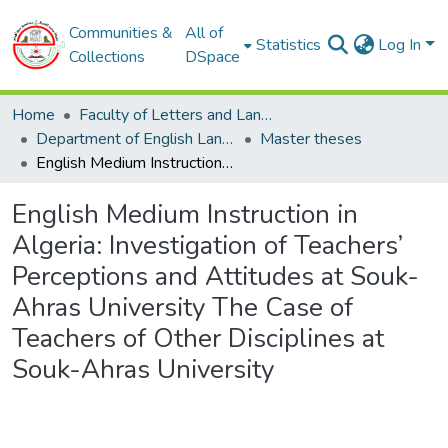
Communities &
All of
Statistics
Log In
Collections
DSpace
Home
Faculty of Letters and Languages
Department of English Language
Master theses
English Medium Instruction in Algeria: Investigation of Teachers’ Perceptions and Attitudes at Souk-Ahras University The Case of Teachers of Other Disciplines at Souk-Ahras University
English Medium Instruction in
Algeria: Investigation of Teachers’
Perceptions and Attitudes at Souk-
Ahras University The Case of
Teachers of Other Disciplines at
Souk-Ahras University