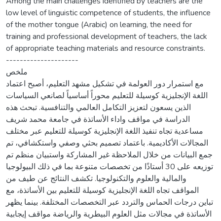
Among the main challenges identified by teachers are the
low level of linguistic competence of students, the influence
of the mother tongue (Arabic) on learning, the need for
training and professional development of teachers, the lack
of appropriate teaching materials and resource constraints.
---------------------
ملخص
مع استمرار دور العولمة في تشكيل مشهد التعليم، أصبح اعتماد
اللغة الإنجليزية كوسيلة للتعليم محوراً أساسياً لصانعي السياسات
الذين يسعون لتعزيز التكامل العالمي والتنافسية. تبحث هذه
الدراسة في مواقف واداء الأساتذة في جامعة محمد شريف
مساعدية تجاه تنفيذ اللغة الإنجليزية كوسيلة للتعليم عبر مختلف
المجالات الأكاديمية. باعتماد تصميم بحثي وصفي واستكشافي، تم
جمع البيانات من خلال الملاحظة غير المشاركة واستبيان منظم تم
توزيعه على 30 أستاذًا من تخصصات متنوعة بما في ذلك البيولوجيا
والمالية والعلوم والتكنولوجيا. تكشف النتائج عن طيف من
المواقف تجاه اللغة الإنجليزية كوسيلة للتعليم بين الأساتذة، مع
تباين درجات الحماس والتردد عبر التخصصات المختلفة. بينما يظهر
الأساتذة في مجالات مثل العلوم البيطرية والرياضة مواقف إيجابية