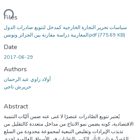
ding...
Files
سياسات تحرير التجارة الخارجية كمدخل لتنويع صادرات الدول
(775.69 KB)
المغاربية دراسة مقارنة بين الجزائر وتونس.pdf
Date
2017-06-29
Authors
أولاد زاوي عبد الرحمان
حريرش ناجي
Abstract
يُعتبر تنويع الصّادرات عنصرًا لا غنى عنه ضمن آليّات التنمية
الاقتصادية، كونه يضمن نمو الانتاج من مداخل متعددة كالتقليل من
تذبذب الإيرادات وتقليص التبعية لمجموعة محدودة من السلع
المُصدَّرة ذات التأثر الكبير بالتقلبات في الأسواق العالمية. إحدى