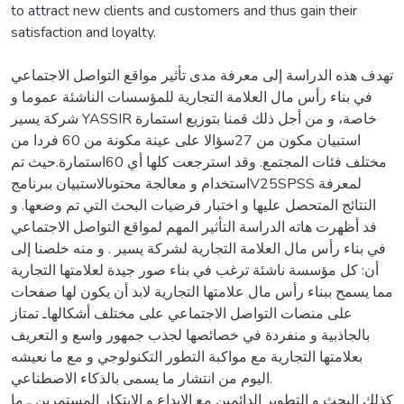
to attract new clients and customers and thus gain their
satisfaction and loyalty.
تهدف هذه الدراسة إلى معرفة مدى تأثير مواقع التواصل الاجتماعي
في بناء رأس مال العلامة التجارية للمؤسسات الناشئة عموما و
شركة يسير YASSIR خاصة، و من أجل ذلك قمنا بتوزيع استمارة
استبيان مكون من 27سؤالا على عينة مكونة من 60 فردا من
مختلف فئات المجتمع. وقد استرجعت كلها أي 60استمارة.حيث تم
استخدام و معالجة محتوىالاستبيان ببرنامجV25SPSS لمعرفة
النتائج المتحصل عليها و اختبار فرضيات البحث التي تم وضعها. و
فد أظهرت هاته الدراسة التأثير المهم لمواقع التواصل الاجتماعي
في بناء رأس مال العلامة التجارية لشركة يسير . و منه خلصنا إلى
أن: كل مؤسسة ناشئة ترغب في بناء صور جيدة لعلامتها التجارية
مما يسمح ببناء رأس مال علامتها التجارية لابد أن يكون لها صفحات
على منصات التواصل الاجتماعي على مختلف أشكالهاـ تمتاز
بالجاذبية و منفردة في خصائصها لجذب جمهور واسع و التعريف
بعلامتها التجارية مع مواكبة التطور التكنولوجي و مع ما نعيشه
اليوم من انتشار ما يسمى بالذكاء الاصطناعي.
كذلك البحث و التطوير الدائمين مع الإبداع و الابتكار المستمرين ـ ما