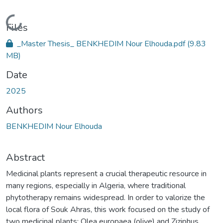
Loading...
Files
_Master Thesis_ BENKHEDIM Nour Elhouda.pdf
(9.83
MB)
Date
2025
Authors
BENKHEDIM Nour Elhouda
Abstract
Medicinal plants represent a crucial therapeutic resource in
many regions, especially in Algeria, where traditional
phytotherapy remains widespread. In order to valorize the
local flora of Souk Ahras, this work focused on the study of
two medicinal plants: Olea europaea (olive) and Ziziphus