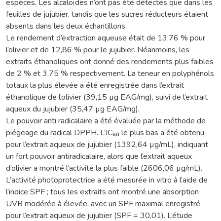
espèces. Les alcaloïdes n’ont pas été détectés que dans les
feuilles de jujubier, tandis que les sucres réducteurs étaient
absents dans les deux échantillons.
Le rendement d’extraction aqueuse était de 13,76 % pour
l’olivier et de 12,86 % pour le jujubier. Néanmoins, les
extraits éthanoliques ont donné des rendements plus faibles
de 2 % et 3,75 % respectivement. La teneur en polyphénols
totaux la plus élevée a été enregistrée dans l’extrait
éthanolique de l’olivier (39,15 µg EAG/mg), suivi de l’extrait
aqueux du jujubier (35,47 µg EAG/mg).
Le pouvoir anti radicalaire a été évaluée par la méthode de
piégeage du radical DPPH. L’IC₅₀ le plus bas a été obtenu
pour l’extrait aqueux de jujubier (1392,64 µg/mL), indiquant
un fort pouvoir antiradicalaire, alors que l’extrait aqueux
d’olivier a montré l’activité la plus faible (2606,06 µg/mL).
L’activité photoprotectrice a été mesurée in vitro à l’aide de
l’indice SPF ; tous les extraits ont montré une absorption
UVB modérée à élevée, avec un SPF maximal enregistré
pour l’extrait aqueux de jujubier (SPF = 30,01). L’étude