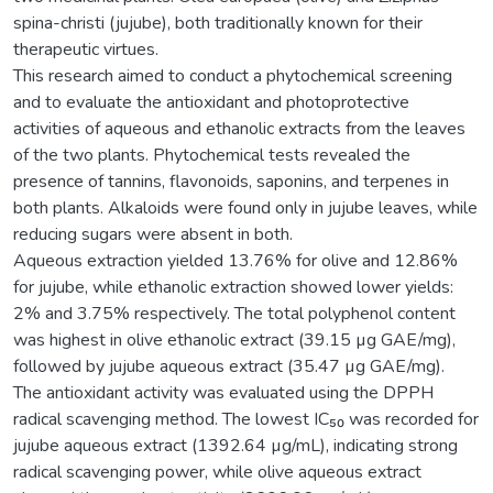
spina-christi (jujube), both traditionally known for their
therapeutic virtues.
This research aimed to conduct a phytochemical screening
and to evaluate the antioxidant and photoprotective
activities of aqueous and ethanolic extracts from the leaves
of the two plants. Phytochemical tests revealed the
presence of tannins, flavonoids, saponins, and terpenes in
both plants. Alkaloids were found only in jujube leaves, while
reducing sugars were absent in both.
Aqueous extraction yielded 13.76% for olive and 12.86%
for jujube, while ethanolic extraction showed lower yields:
2% and 3.75% respectively. The total polyphenol content
was highest in olive ethanolic extract (39.15 µg GAE/mg),
followed by jujube aqueous extract (35.47 µg GAE/mg).
The antioxidant activity was evaluated using the DPPH
radical scavenging method. The lowest IC₅₀ was recorded for
jujube aqueous extract (1392.64 µg/mL), indicating strong
radical scavenging power, while olive aqueous extract