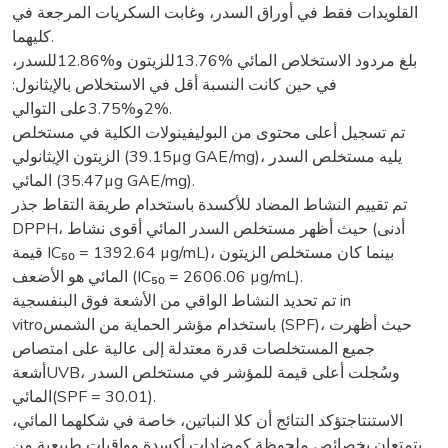
القلويدات فقط في أوراق السدر، وغابت السكريات المرجعة في
كليهما.
بلغ مردود الاستخلاص المائي %13.76للزيتون و%12.86للسدر،
في حين كانت النسبة أقل في الاستخلاص بالإيثانول:
%2و%3.75على التوالي.
تم تسجيل أعلى محتوى من البوليفينولات الكلية في مستخلص
الزيتون الإيثانولي (39.15µg GAE/mg)، يليه مستخلص السدر
المائي (35.47µg GAE/mg).
تم تقييم النشاط المضاد للأكسدة باستخدام طريقة التقاط جذر
DPPH، حيث أظهر مستخلص السدر المائي أقوى نشاط (أدنى
قيمة IC₅₀ = 1392.64 µg/mL)، بينما كان مستخلص الزيتون
المائي هو الأضعف (IC₅₀ = 2606.06 µg/mL).
تم تحديد النشاط الواقي من الأشعة فوق البنفسجية in
vitroباستخدام مؤشر الحماية من الشمس (SPF)، حيث أظهرت
جميع المستخلصات قدرة معتدلة إلى عالية على امتصاص
أشعةUVB، وسُجلت أعلى قيمة للمؤشر في مستخلص السدر
المائي(SPF = 30.01).
الاستنتاجتؤكد النتائج أن كلا النباتين، خاصة في شكلهما المائي،
يتمتعان بخصائص ملحوظة كمضادات أكسدة وواقيات طبيعية من