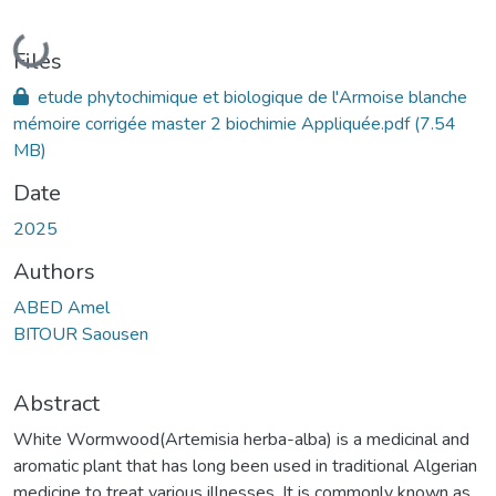
Loading...
Files
etude phytochimique et biologique de l'Armoise blanche
mémoire corrigée master 2 biochimie Appliquée.pdf
(7.54
MB)
Date
2025
Authors
ABED Amel
BITOUR Saousen
Abstract
White Wormwood(Artemisia herba-alba) is a medicinal and
aromatic plant that has long been used in traditional Algerian
medicine to treat various illnesses. It is commonly known as