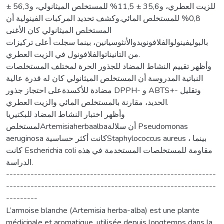
للزيت العطري، و35,6 ± 11,5% للمستخلص الميثانولي، و56,3 ±
0,8% للمستخلص المائي.وكشف تحديد المركبات الفينولية أن
المستخلص الميثانولي كان الأغنى
بالبوليفينولوالفلافونويدوالأنثوسيانين، بينما سجلت أعلى تركيزات
من التانيناتوالفلافونول في الزيت العطري.
وأظهر تقييم النشاط المضاد للجذور الحرة لمختلف المستخلصات
النباتية المدروسة أن المستخلص الميثانولي كان له قدرة عالية
مضادة للأكسدةعلى احتجاز جذور DPPH- و ABTS+- وتقليل
الحديد، مقارنة بالمستخلص المائي والزيت العطري.
وأظهر اختبار النشاط المضاد للبكتيريا
لمستخلصArtemisiaherbaalbaأن سلالة Pseudomonas
aeruginosa كانت أكثر حساسيةStaphylococcus aureus ، بينما
كانت Escherichia coli مقاومة للمستخلصات المستخدمة في هذه
الدراسة.
------------------------------------------------------------
------------------------------------------------------------
---------
L’armoise blanche (Artemisia herba-alba) est une plante
médicinale et aromatique, utilisée depuis longtemps dans la