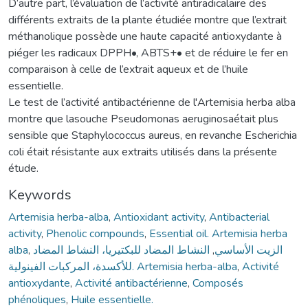
D’autre part, l’évaluation de l’activité antiradicalaire des
différents extraits de la plante étudiée montre que l’extrait
méthanolique possède une haute capacité antioxydante à
piéger les radicaux DPPH•, ABTS+• et de réduire le fer en
comparaison à celle de l’extrait aqueux et de l’huile
essentielle.
Le test de l’activité antibactérienne de l'Artemisia herba alba
montre que lasouche Pseudomonas aeruginosaétait plus
sensible que Staphylococcus aureus, en revanche Escherichia
coli était résistante aux extraits utilisés dans la présente
étude.
Keywords
Artemisia herba-alba
,
Antioxidant activity
,
Antibacterial
activity
,
Phenolic compounds
,
Essential oil. Artemisia herba
alba
,
النشاط المضاد للبكتيريا، النشاط المضاد
,
الزيت الأساسي
للأكسدة، المركبات الفينولية. Artemisia herba-alba
,
Activité
antioxydante
,
Activité antibactérienne
,
Composés
phénoliques
,
Huile essentielle.