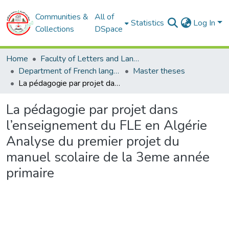
Communities &
All of
Statistics
Log In
Collections
DSpace
Home
Faculty of Letters and Languages
Department of French language
Master theses
La pédagogie par projet dans l’enseignement du FLE en Algérie Analyse du premier projet du manuel scolaire de la 3eme année primaire
La pédagogie par projet dans
l’enseignement du FLE en Algérie
Analyse du premier projet du
manuel scolaire de la 3eme année
primaire