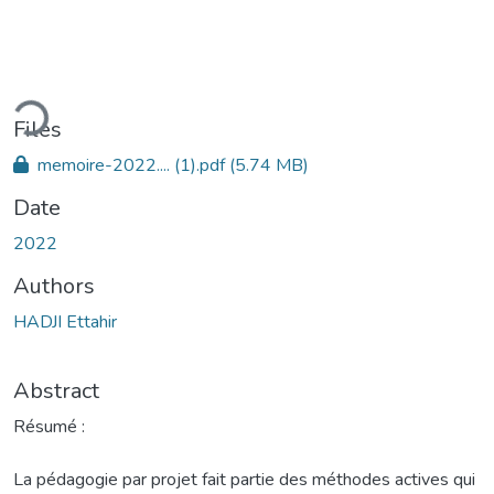
ding...
Files
memoire-2022.... (1).pdf
(5.74 MB)
Date
2022
Authors
HADJI Ettahir
Abstract
Résumé :
La pédagogie par projet fait partie des méthodes actives qui