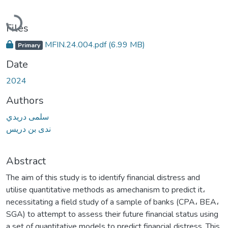
Loading...
Files
MFIN.24.004.pdf
(6.99 MB)
Primary
Date
2024
Authors
سلمى دريدي
ندى بن دريس
Abstract
The aim of this study is to identify financial distress and
utilise quantitative methods as amechanism to predict it،
necessitating a field study of a sample of banks (CPA، BEA،
SGA) to attempt to assess their future financial status using
a set of quantitative models to predict financial distress. This