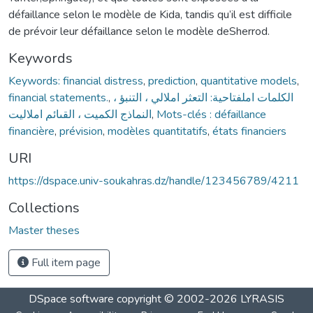
défaillance selon le modèle de Kida, tandis qu’il est difficile
de prévoir leur défaillance selon le modèle deSherrod.
Keywords
Keywords: financial distress
,
prediction
,
quantitative models
,
financial statements.
,
الكلمات املفتاحية: التعثر املالي ، التنبؤ ،
النماذج الكميت ، القىائم املاليت
,
Mots-clés : défaillance
financière
,
prévision
,
modèles quantitatifs
,
états financiers
URI
https://dspace.univ-soukahras.dz/handle/123456789/4211
Collections
Master theses
Full item page
DSpace software
copyright © 2002-2026
LYRASIS