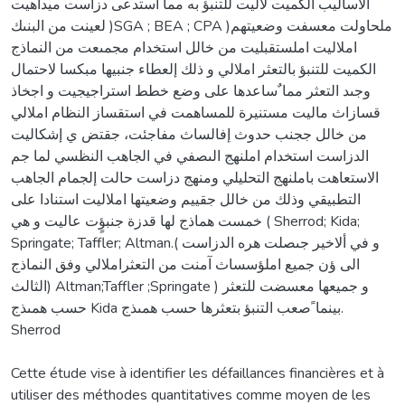
ألاساليب الكميت لأليت للتنبؤ به مما استدعى دزاست ميداهيت
لعينت من البنىك )SGA ; BEA ; CPA )ملحاولت معسفت وضعيتهم
املاليت املستقبليت من خالل استخدام مجمىعت من النماذج
الكميت للتنبؤ بالتعثر املالي و ذلك إلعطاء جنبيها مبكسا لاحتمال
وجىد التعثر مما ٌساعدها على وضع خطط استراجيجيت و اجخاذ
قسازاث ماليت مستنيرة للمساهمت في استقساز النظام املالي
من خالل ججنب حدوث إفالساث مفاجئت، جقتض ي إشكاليت
الدزاست استخدام املنهج الىصفي في الجاهب النظسي لما جم
الاستعاهت باملنهج التحليلي ومنهج دزاست حالت إلجمام الجاهب
التطبيقي وذلك من خالل جقييم وضعيتها املاليت استنادا على
خمست هماذج لها قدزة جنبؤٍت عاليت و هي ( Sherrod; Kida;
Springate; Taffler; Altman.( و في ألاخير جىصلت هره الدزاست
الى ؤن جميع املؤسساث آمنت من التعثراملالي وفق النماذج
الثالث) Altman;Taffler ;Springate ) و جميعها معسضت للتعثر
حسب همىذج Kida بينما ًصعب التنبؤ بتعثرها حسب همىذج.
Sherrod
Cette étude vise à identifier les défaillances financières et à
utiliser des méthodes quantitatives comme moyen de les