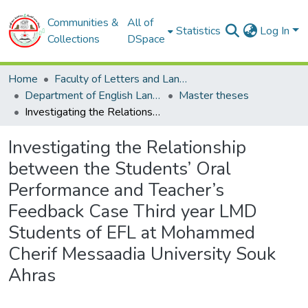
Communities &
All of
Statistics
Log In
Collections
DSpace
Home
Faculty of Letters and Languages
Department of English Language
Master theses
Investigating the Relationship between the Students’ Oral Performance and Teacher’s Feedback Case Third year LMD Students of EFL at Mohammed Cherif Messaadia University Souk Ahras
Investigating the Relationship
between the Students’ Oral
Performance and Teacher’s
Feedback Case Third year LMD
Students of EFL at Mohammed
Cherif Messaadia University Souk
Ahras